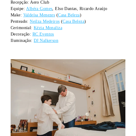
Recepção: Aero Club
Equipe:
Albéra Gomes
, Elso Dantas, Ricardo Araújo
Make:
Valdeísa Menezes
(
Casa Beleza
)
Penteado:
Neilza Medeiros
(
Casa Beleza
)
Cerimonial:
Kézia Monaliza
Decoração:
RC Eventos
Iluminação:
DJ Nalkerson