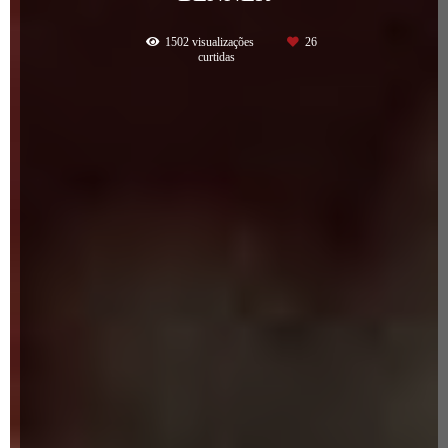
1502
visualizações
26
curtidas