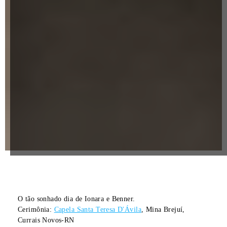
O tão sonhado dia de Ionara e Benner.
Cerimônia:
Capela Santa Teresa D'Ávila
, Mina Brejuí,
Currais Novos-RN