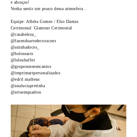
e abraços!
Venha sentir um pouco dessa atmosfera...
Equipe: Albéra Gomes / Elso Dantas
Cerimonial: Glamour Cerimonial
@casabeleza_
@fazendoartedecoracoes
@aninhadoces_
@bolosearts
@leleubuffet
@gruposonseencantos
@imprimartpersonalizados
@edril.matheus
@analuciapretinha
@artsemquadros