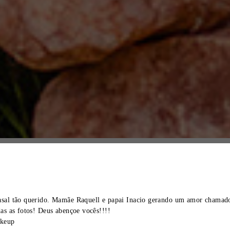
sal tão querido. Mamãe Raquell e papai Inacio gerando um amor chamado
as as fotos! Deus abençoe vocês!!!!
akeup