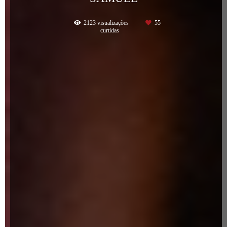
2123
visualizações
55
curtidas