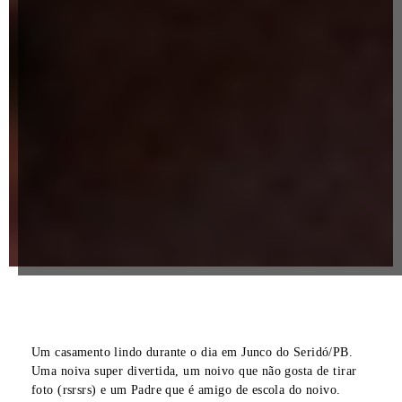
Um casamento lindo durante o dia em Junco do Seridó/PB.
Uma noiva super divertida, um noivo que não gosta de tirar
foto (rsrsrs) e um Padre que é amigo de escola do noivo.