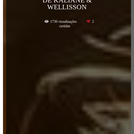
WELLISSON
1736
visualizações
2
curtidas